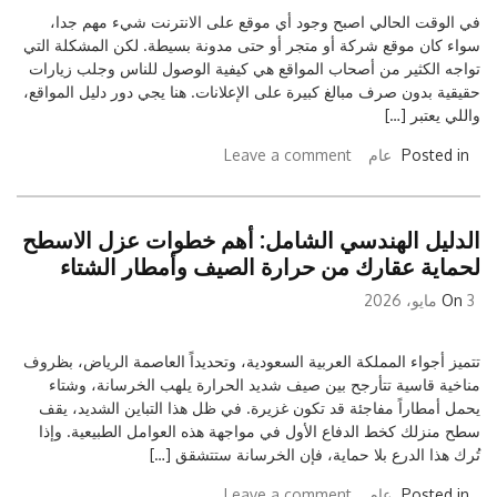
في الوقت الحالي اصبح وجود أي موقع على الانترنت شيء مهم جدا،
سواء كان موقع شركة أو متجر أو حتى مدونة بسيطة. لكن المشكلة التي
تواجه الكثير من أصحاب المواقع هي كيفية الوصول للناس وجلب زيارات
حقيقية بدون صرف مبالغ كبيرة على الإعلانات. هنا يجي دور دليل المواقع،
واللي يعتبر […]
Posted in
عام
Leave a comment
الدليل الهندسي الشامل: أهم خطوات عزل الاسطح
لحماية عقارك من حرارة الصيف وأمطار الشتاء
3 مايو، 2026
On
تتميز أجواء المملكة العربية السعودية، وتحديداً العاصمة الرياض، بظروف
مناخية قاسية تتأرجح بين صيف شديد الحرارة يلهب الخرسانة، وشتاء
يحمل أمطاراً مفاجئة قد تكون غزيرة. في ظل هذا التباين الشديد، يقف
سطح منزلك كخط الدفاع الأول في مواجهة هذه العوامل الطبيعية. وإذا
تُرك هذا الدرع بلا حماية، فإن الخرسانة ستتشقق […]
Posted in
عام
Leave a comment