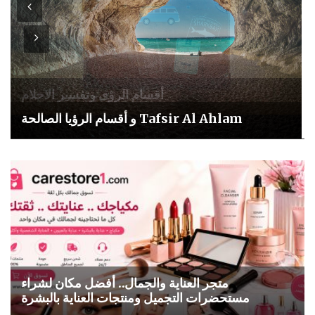
Tafsir Al Ahlam و أقسام الرؤيا الصالحة
متجر العناية والجمال.. أفضل مكان لشراء
مستحضرات التجميل ومنتجات العناية بالبشرة