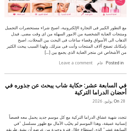
مع التطور الكبير فى التجارة الإلكترونية، اصبح شراء مستحضرات التجميل
ومنتجات العناية الشخصية من الامور السهلة من اى وقت مضى. فبدل
الذهاب الى الأسواق وقضاء ساعات فى البحث بين المحلات، اصبح
بإمكانك تصفح آلاف المنتجات وأنت فى منزلك. ولهذا السبب يبحث الكثير
من الأشخاص عن متجر العناية الذى يجمع بين […]
Posted in
عام
Leave a comment
في السابعة عشر: حكاية شاب يبحث عن جذوره في
أحضان الدراما التركية
28 يوليو، 2026
On
تتجدد شهية عشاق الدراما التركية مع كل موسم جديد يحمل معه قصصاً
إنسانية عميقة، وهذا الموسم لم يخيّب الآمال مع ظهور مسلسل “في
السابعة عشر” الذي استطاع خلال فترة وجيزة من عرضه أن يشق طريقه