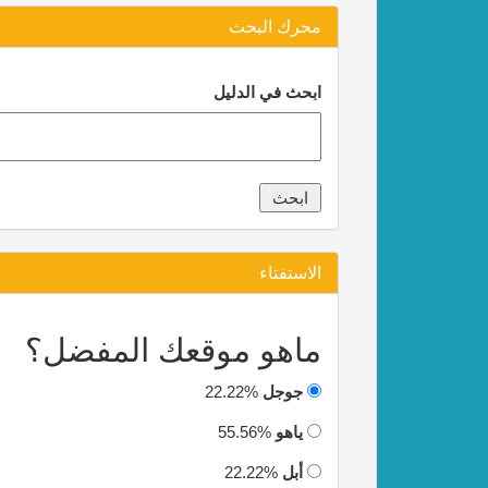
محرك البحث
ابحث في الدليل
الاستفتاء
ماهو موقعك المفضل؟
جوجل
22.22%
ياهو
55.56%
أبل
22.22%