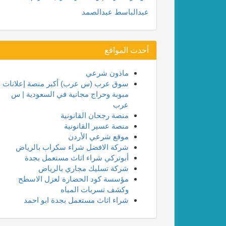
عبدالباسط عبدالصمد
أحدث المواقع
ماذون شرعي
سوق عرب (س عرب) أكبر منصة إعلانات
مبوبة وحراج مجانية في السعودية | س
عرب
منصة رجحان القانونية
منصة عسير القانونية
موقع شرعي الأردن
شركة الافضل شراء سكراب بالرياض
أبوتركي شراء اثاث مستعمل بجدة
شركة تسليك مجاري بالرياض
مؤسسة كود الحضارة لعزل الاسطح
وكشف تسربات المياه
شراء اثاث مستعمل بجدة ابو احمد