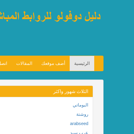
الرئيسية
أضف موقعك
المقالات
اتصل
الثلاث شهور واكثر
البوماتي
روشتة
arabseed
عرب سيد