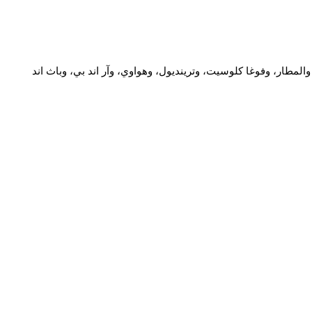
ار، وفوغا كلوسيت، وترينديول، وهواوي، وآر اند بي، وباث اند