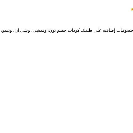
مات إضافيه على طلبك. كودات خصم نون، ونمشي، وشي ان، وتيمو، والمط