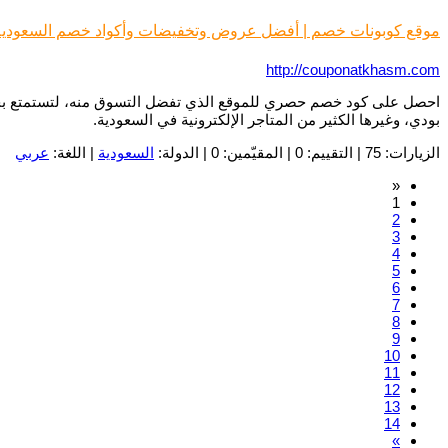
موقع كوبونات خصم | أفضل عروض وتخفيضات وأكواد خصم السعودية
http://couponatkhasm.com
احصل على كود خصم حصري للموقع الذي تفضل التسوق منه، لتستمتع بخصو
بودي، وغيرها الكثير من المتاجر الإلكترونية في السعودية.
الزيارات: 75 | التقييم: 0 | المقيّمين: 0 | الدولة:
السعودية
| اللغة:
عربي
«
1
2
3
4
5
6
7
8
9
10
11
12
13
14
»