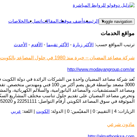
الرئيسية
أضف موقعك
المقالات
اتصل بنا
الخلاصات
Toggle navigation
مواقع الخدمات
ترتيب المواقع حسب:
الأكثر زيارة
-
الأكثر تقييما
-
الأقدم
-
الأحدث
شركة مصاعد المضيان – خبرة منذ 1980 في حلول المصاعد بالكويت
http://www.modayangroup.com/ar
3000 مصعد بواسطة فريق يضم أكثر 
ومصاعد المستشفيات، والمصاعد البانورامية، والسلالم الكهربائية، والمشايا
وتحرص مصاعد المضيان على تقديم حلول تناسب مختلف المشاريع السكنية وا
الموثوقة في سوق المصاعد الكويتي أرقام التواصل: 22251111 و 1852020 العنوان: الشويخ الصناعية – مجمع صن سيتي – الكويت.
الزيارات: 4 | التقييم: 0 | المقيّمين: 0 | الدولة:
الكويت
| اللغة:
عربي
ماذون شرعي
http://almathonksa.com