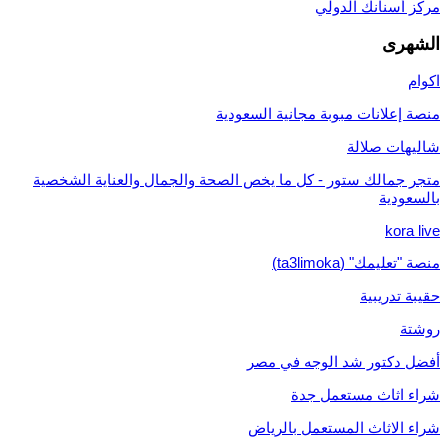
مركز أسنانك الدولي
الشهرى
اكوام
منصة إعلانات مبوبة مجانية السعودية
شاليهات صلالة
متجر جمالك ستور - كل ما يخص الصحة والجمال والعناية الشخصية
بالسعودية
kora live
منصة "تعليمك" (ta3limoka)
حقيبة تدريبية
روشتة
أفضل دكتور شد الوجه في مصر
شراء اثاث مستعمل جدة
شراء الاثاث المستعمل بالرياض