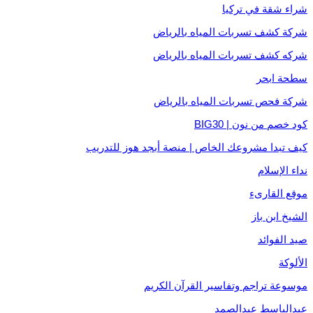
شراء شقة في تركيا
شركة كشف تسربات المياه بالرياض
شركه كشف تسربات المياه بالرياض
سطحة ابحر
شركة فحص تسربات المياه بالرياض
كود خصم من نون | BIG30
كيف تبدا مشروعك الخاص | منصة أبجد هوز للتدريب
نداء الإسلام
موقع القارىء
الشيخ ابن باز
صيد الفوائد
الألوكة
موسوعة تراجم وتفاسير القرآن الكريم
عبدالباسط عبدالصمد