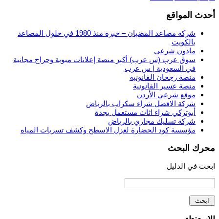
أحدث المواقع
شركة مصاعد المضيان – خبرة منذ 1980 في حلول المصاعد
بالكويت
ماذون شرعي
سوق عرب (س عرب) أكبر منصة إعلانات مبوبة وحراج مجانية
في السعودية | س عرب
منصة رجحان القانونية
منصة عسير القانونية
موقع شرعي الأردن
شركة الافضل شراء سكراب بالرياض
أبوتركي شراء اثاث مستعمل بجدة
شركة تسليك مجاري بالرياض
مؤسسة كود الحضارة لعزل الاسطح وكشف تسربات المياه
محرك البحث
ابحث في الدليل