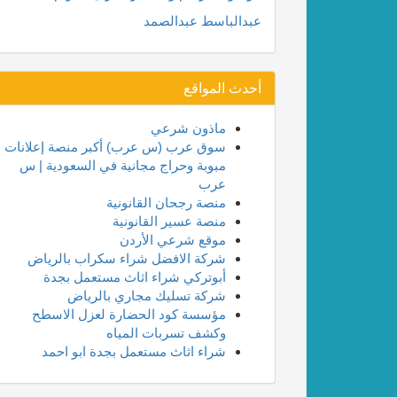
عبدالباسط عبدالصمد
أحدث المواقع
ماذون شرعي
سوق عرب (س عرب) أكبر منصة إعلانات
مبوبة وحراج مجانية في السعودية | س
عرب
منصة رجحان القانونية
منصة عسير القانونية
موقع شرعي الأردن
شركة الافضل شراء سكراب بالرياض
أبوتركي شراء اثاث مستعمل بجدة
شركة تسليك مجاري بالرياض
مؤسسة كود الحضارة لعزل الاسطح
وكشف تسربات المياه
شراء اثاث مستعمل بجدة ابو احمد