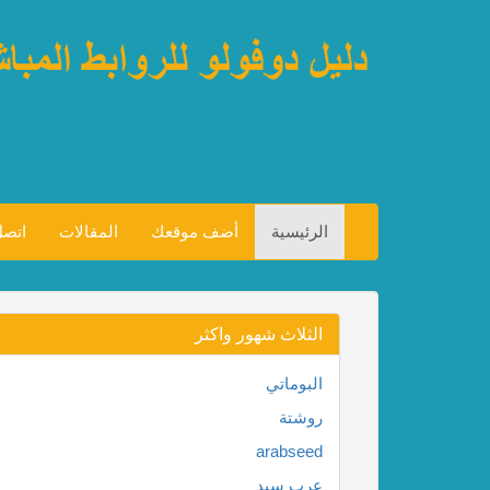
الرئيسية
أضف موقعك
المقالات
اتصل
الثلاث شهور واكثر
البوماتي
روشتة
arabseed
عرب سيد