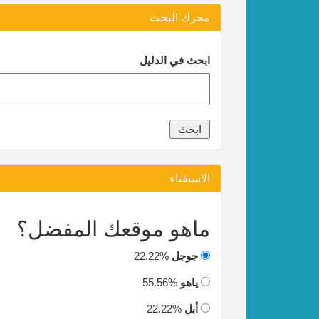
محرك البحث
ابحث في الدليل
الاستفتاء
ماهو موقعك المفضل؟
جوجل
22.22%
ياهو
55.56%
أبل
22.22%