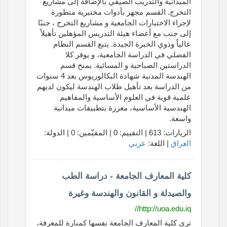
الميدانية والتدريب الصيفي بالإضافة إلى مشاريع
التخرج. القسم مجهز بأدوات مختبرية متطورة
لإجراء الاختبارات الجامعية و مشاريع التخرج ، جنبًا
إلى جنب مع أعضاء هيئة التدريس المؤهلين تأهيلاً
عالياً وذوي الخبرة الجيدة. يتبع القسم النظام
الفصلي في الدراسة الجامعية، و يوفر كلا
الدراستين الصباحية و المسائية. يمنح قسم
الهندسة المدنية شهادة البكالوريوس بعد 4 سنوات
من الدراسة بعد تأهيل طلاب الهندسة ليكون لديهم
علمية قوية في العلوم الأساسية والمفاهيم
الهندسية الأساسية، معززة بتطبيقات ميدانية
واسعة.
الزيارات: 613 | التقييم: 0 | المقيّمين: 0 | الدولة:
العراق
| اللغة:
عربي
كلية المعارف الجامعة - دراسة الطب
والصيدلة و القانون والهندسة وغيرة
http://uoa.edu.iq//
ترى كلية المعارف الجامعة نفسها كمنارة للمعرفة،