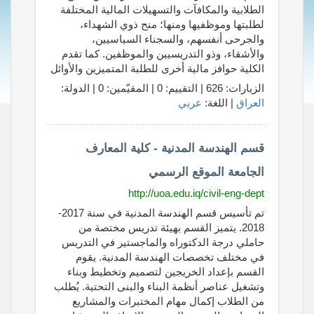
الطلابية والمكافآت والتسهيلات المالية المختلفة
لطلبتها وموظفيها ومنها؛ منح ذوي الشهداء،
والجرحى أنفسهم، والسجناء السياسيين،
والأشقاء، وذو التدريسيين والموظفين. كما تقدم
الكلية حوافز مالية أخرى للطلبة المتميزين والأوائل
الزيارات: 626 | التقييم: 0 | المقيّمين: 0 | الدولة:
العراق
| اللغة:
عربي
قسم الهندسة المدنية - كلية المعارف
الجامعة الموقع الرسمي
http://uoa.edu.iq/civil-eng-dept
تم تأسيس قسم الهندسة المدنية في سنة 2017-
2018. يتميز القسم بهيئة تدريس مختصة من
حاملي درجة الدكتوراه والماجستير في التدريس
في مختلف تخصصات الهندسة المدنية. يقوم
القسم بإعداد الخريجين لتصميم وتخطيط وبناء
وتشغيل عناصر أنظمة البناء والبنى التحتية. يُطلب
من الطلاب إكمال مهام المختبرات والمشاريع