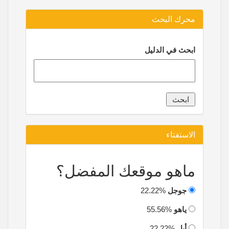
محرك البحث
ابحث في الدليل
الاستفتاء
ماهو موقعك المفضل؟
جوجل
22.22%
ياهو
55.56%
أبل
22.22%