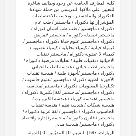
كلية المعارف الجامعة عن وجود وظائف شاغرة
للتعيين على ملاكها التدريسي من حملة شهادة
الدكتوراه والماجستير ، وبحسب الاختصاصات
المؤشر إزائها دكتوراه / ماجستير / طب عام
دكتوراه / ماجستير / طب طب اسنان كتوراه /
ماجستير /صيدلة دكتوراه / ماجستير /تمريض
دكتوراه / ماجستير علوم حياة دكتوراه / ماجستير /
كيمياء حياتية / كيمياء تحليليه / كيمياء عضوية /
كيمياء لا عضوية دكتوراه / ماجستير تقنيات
الاحيائية / تقنيات طبية / تحليلات مرضية دكتوراه /
ماجستير /طب حياتي / هندسة الطب الحياتي
دكتوراه / ماجستير /أجهزة طبية / هندسة تقنيات
الأجهزة الطبية دكتوراه / ماجستير /علوم حاسوب /
تكنلوجيا المعلومات دكتوراه / ماجستير /محاسبة
دكتوراه / ماجستير /ماجستير لغة إنكليزية دكتوراه /
ماجستير /هندسة كهرباء / هندسة الكترونيك /
هندسة شبكات / هندسة نظم / هندسة تقنيات
الحاسوب دكتوراه / ماجستير / لغة عربية دكتوراه /
ماجستير / قانون دكتوراه / ماجستير/ إدارة واقتصاد
دكتوراه / ماجستير/ هندسة مدني
الزيارات: 597 | التقييم: 0 | المقيّمين: 0 | الدولة: