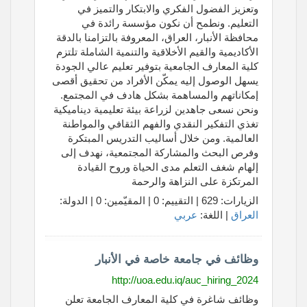
وتعزيز الفضول الفكري والابتكار والتميز في
التعليم. ونطمح أن نكون مؤسسة رائدة في
محافظة الأنبار، العراق، المعروفة بالتزامنا بالدقة
الأكاديمية والقيم الأخلاقية والتنمية الشاملة تلتزم
كلية المعارف الجامعية بتوفير تعليم عالي الجودة
يسهل الوصول إليه يمكّن الأفراد من تحقيق أقصى
إمكاناتهم والمساهمة بشكل هادف في المجتمع.
ونحن نسعى جاهدين لزراعة بيئة تعليمية ديناميكية
تغذي التفكير النقدي والفهم الثقافي والمواطنة
العالمية. ومن خلال أساليب التدريس المبتكرة
وفرص البحث والمشاركة المجتمعية، نهدف إلى
إلهام شغف التعلم مدى الحياة وروح القيادة
المرتكزة على النزاهة والرحمة
الزيارات: 629 | التقييم: 0 | المقيّمين: 0 | الدولة:
العراق
| اللغة:
عربي
وظائف في جامعة خاصة في الأنبار
http://uoa.edu.iq/auc_hiring_2024
وظائف شاغرة في كلية المعارف الجامعة تعلن