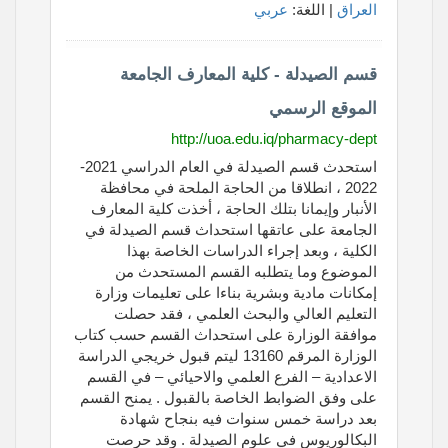
العراق
| اللغة:
عربي
قسم الصيدلة - كلية المعارف الجامعة
الموقع الرسمي
http://uoa.edu.iq/pharmacy-dept
استحدث قسم الصيدلة في العام الدراسي 2021-
2022 ، انطلاقا من الحاجة الملحة في محافظة
الأنبار وإيمانا بتلك الحاجة ، أخذت كلية المعارف
الجامعة على عاتقها استحداث قسم الصيدلة في
الكلية ، وبعد إجراء الدراسات الخاصة بهذا
الموضوع وما يتطلبه القسم المستحدث من
إمكانات مادية وبشرية بناءا على تعليمات وزارة
التعليم العالي والبحث العلمي ، فقد حصلت
موافقة الوزارة على استحداث القسم حسب كتاب
الوزارة المرقم 13160 ليتم قبول خريجي الدراسة
الاعدادية – الفرع العلمي والاحيائي – في القسم
على وفق الضوابط الخاصة بالقبول . يمنح القسم
بعد دراسة خمس سنوات فيه بنجاح شهادة
البكالوريوس في علوم الصيدلة . وقد حرصت