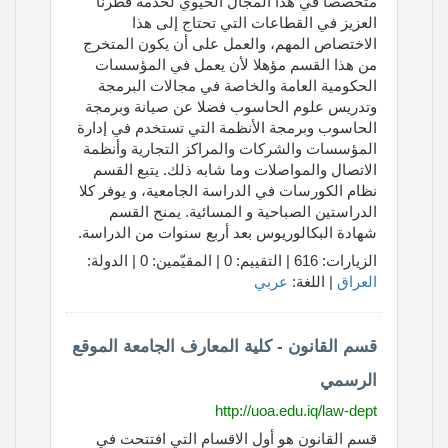
متخصصا في هذا المجال الحيوي لخدمة قطرنا
العزيز في القطاعات التي تحتاج إلى هذا
الاختصاص المهم، والعمل على أن يكون المتخرج
من هذا القسم مؤهلا لأن يعمل في المؤسسات
الحكومية العامة والخاصة في مجالات البرمجة
وتدريس علوم الحاسوب فضلا عن صيانة وبرمجة
الحاسوب وبرمجة الأنظمة التي تستخدم في إدارة
المؤسسات والشركات والمراكز التجارية وأنظمة
الاتصال والمواصلات وما شابه ذلك. يتبع القسم
نظام الكورسات في الدراسة الجامعية، و يوفر كلا
الدراستين الصباحية و المسائية. يمنح القسم
شهادة البكالوريوس بعد أربع سنوات من الدراسة.
الزيارات: 616 | التقييم: 0 | المقيّمين: 0 | الدولة:
العراق
| اللغة:
عربي
قسم القانون - كلية المعارف الجامعة الموقع
الرسمي
http://uoa.edu.iq/law-dept
قسم القانون هو أول الاقسام التي افتتحت في