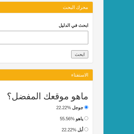
محرك البحث
ابحث في الدليل
الاستفتاء
ماهو موقعك المفضل؟
جوجل
22.22%
ياهو
55.56%
أبل
22.22%