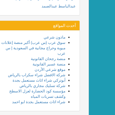
عبدالباسط عبدالصمد
أحدث المواقع
ماذون شرعي
سوق عرب (س عرب) أكبر منصة إعلانات
مبوبة وحراج مجانية في السعودية | س
عرب
منصة رجحان القانونية
منصة عسير القانونية
موقع شرعي الأردن
شركة الافضل شراء سكراب بالرياض
أبوتركي شراء اثاث مستعمل بجدة
شركة تسليك مجاري بالرياض
مؤسسة كود الحضارة لعزل الاسطح
وكشف تسربات المياه
شراء اثاث مستعمل بجدة ابو احمد