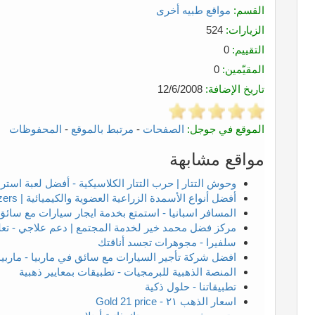
القسم:
مواقع طبيه أخرى
الزيارات:
524
التقييم:
0
المقيّمين:
0
تاريخ الإضافة:
12/6/2008
الموقع في جوجل:
الصفحات
-
مرتبط بالموقع
-
المحفوظات
مواقع مشابهة
وحوش التتار | حرب التتار الكلاسيكية - أفضل لعبة استرات
أفضل أنواع الأسمدة الزراعية العضوية والكيميائية | fertilizers - بذور السعودية
المسافر اسبانيا - استمتع بخدمة ايجار سيارات مع سائق 
مركز فضل محمد خير لخدمة المجتمع | دعم علاجي - تعلي
سلفيرا - مجوهرات تجسد أناقتك
افضل شركة تأجير السيارات مع سائق في ماربيا - ماربيا 
المنصة الذهبية للبرمجيات - تطبيقات بمعايير ذهبية
تطبيقاتنا - حلول ذكية
اسعار الذهب ٢١ - Gold 21 price