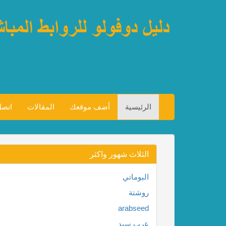
الرئيسية
أضف موقعك
المقالات
اتصل
الثلاث شهور واكثر
البوماتي
روشتة
arabseed
عرب سيد