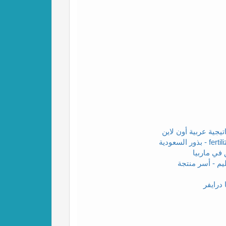
يجية عربية أون لاين
في ماربيا
م - أسر منتجة
درايفر