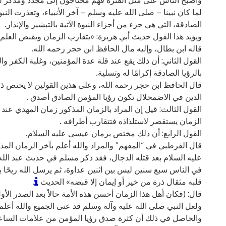
لما كان نبينا – صلى الله عليه وسلم – آخر الأنبياء، وتعذرت الن
الصادقة، التي هي جزء من أجزاء النبوة الآتية بالتبشير والإنذار.
ويؤيد هذا القول حديث أبي هريرة: «يتقارب الزمان ويقبض العلم
قاله ابن بطال، وإليه مال الحافظ ابن حجر رحمه الله.
القول الثاني: أن ذلك يقع عند قلة عدة المؤمنين، وغلبة الكفر
بالرؤيا الصادقة إكرامًا له وتسلية.
قال الحافظ ابن حجر رحمه الله، وعلى هذين القولين لا يختص ذل
الدين في الاضمحلال تكون رؤيا المؤمن الصادق أصدق .
القول الثالث: قيل إن المراد بالزمان المذكور زمان المهدي عن
الزمان يستقصر لاستلذاذه فتتقارب أطرافه .
القول الرابع: أن ذلك مختص بزمان عيسى عليه السلام.
قال القرطبي في “المفهم” والمراد والله أعلم بآخر الزمان الم
عليه السلام بعد قتله الدجال، فقد ذكر مسلم في حديث عبد ال
في الناس سبع سنين ليس بين اثنين عداوة، ثم يرسل الله ريحًا 
قلبه مثقال ذرة من خير أو إيمان إلا قبضه» الحديث
.
قال: (فكان أهل هذا الزمان أحسن هذه الأمة حالاً بعد الصدر الأ
ولعل النبي صلى الله عليه وآله وسلم قد عنى الجميع والله أعلم 
والحاصل في ذلك أن كثرة صدق رؤيا المؤمن من علامات الساع