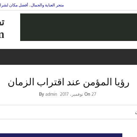
متجر العناية والجمال.. أفضل مكان لشرا
في السابعة عشر: حكاية شاب 
بالبشرة
ت
am
رؤيا المؤمن عند اقتراب الزمان
27 نوفمبر، 2017
On
By
admin
ن