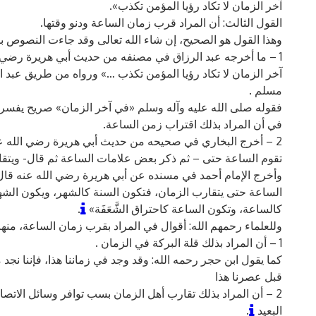
آخر الزمان لا تكاد رؤيا المؤمن تكذب».
القول الثالث: أن المراد قرب زمان الساعة ودنو وقتها.
وهذا القول هو الصحيح، إن شاء الله تعالى وقد جاءت النصوص بذ
1 – ما أخرجه عبد الرزاق في مصنفه من حديث أبي هريرة رضي ا
آخر الزمان لا تكاد رؤيا المؤمن تكذب …» ورواه من طريق عبد ا
مسلم .
فقوله صلى الله عليه وآله وسلم «في آخر الزمان» صريح يفسر ق
في أن المراد بذلك اقتراب زمن الساعة.
2 – أخرج البخاري في صحيحه من حديث أبي هريرة رضي الله عنه
تقوم الساعة حتى – ثم ذكر بعض علامات الساعة ثم قال- ويتق
وأخرج الإمام أحمد في مسنده عن أبي هريرة رضي الله عنه قال: 
الساعة حتى يتقارب الزمان، فتكون السنة كالشهر، ويكون الشهر
كالساعة، وتكون الساعة كاحتراق الشَّعَفَة»
.
وللعلماء رحمهم الله: أقوال في المراد بقرب زمان الساعة، منها:
1 – أن المراد بذلك قلة البركة في الزمان .
كما يقول ابن حجر رحمه الله: وقد وجد في زماننا هذا، فإننا نجد
قبل عصرنا هذا
2 – أن المراد بذلك تقارب أهل الزمان بسب توافر وسائل الاتص
البعيد
.