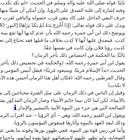
ثانيًا: قوله صلى الله عليه وآله وسلم في الحديث: «لم تكد تكذ
وفيه إشارة إلى غلبة الصدق على الرؤيا، وإن أمكن أن شيئًا منها 
حرف النفي الداخل على كاد ينفي قرب حصوله والنافي لقرب 
ويدل على ذلك قوله تعالى: {إِذَا أَخْرَجَ يَدَهُ لَمْ يَكَدْ يَرَاهَا} [النور: 40].
ويوضح ذلك ابن أبي جمرة رحمه الله بأن عدم كذبها أنها تقع بينة و
كذب، فيصدق عليها أنها لا كذب بخلاف ما قبلها فقد تحتاج إلى ت
كذبت رؤيا فلان وإن كانت في نفسها حقًا.
ثالثًا: ما الحكمة في اختصاص ذلك بآخر الزمان؟
يقول ابن أبي جمرة رحمه الله، (والحكمة في تخصيص ذلك بآخر ا
الحديث «بدأ الإسلام غريبًا، وسيعود غريبًا» فيقل أنيس المؤمن 
وقال القرطبي رحمه الله: (فكان أهل هذا الزمان أحسن هذه الأمة 
لا تكذب)
وقيل إن الناس في ذلك الزمان على مثل الفترة محتاجين إلى م
بالأنبياء، لكن لما كان نبينا خاتم الأنبياء وصار الزمان المذكور ي
الصالحة التي هي جزء من النبوة الآتية بالتبشير والإنذار
.
ويقول ابن القيم رحمه الله: وهي – أي الرؤيا – عند اقتراب الزم
وذلك لبعد العهد بالنبوة وآثارها فيتعوض المؤمنون بالرؤيا.
وأما في زمن قوة نور النبوة، ففي ظهور نورها وقوته ما يغني 
الصحابة، ولم تظهر عليهم لاستغنائهم عنها بقوة إيمانهم، واحتي