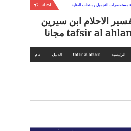
Latest
ء مستحضرات التجميل ومنتجات العناية
يبحث عن جذوره في أحضان الدراما التركية
فسير الاحلام ابن سيرين
tafsir al ahl مجانا
الرئيسية
tafsir al ahlam
الدليل
عام