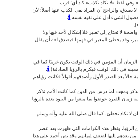
ب» وفي لفظ «لا تكاد تكذب» كاد أي: قرب.
لا يصدق، والراجح أن المراد نفي الكذب عنها أصلاً؛ لأن
حصول الشيء أدل على نفيه نفسه
.
اضحة لا تحتاج إلى تعبير فلا إشكال لأحد فيها ولا
عبير، وقد يخطئ المعبر في فهمها فيصدق لغة أن يقال
لزمان أن المؤمن في ذلك الوقت يكون غريبًا كما في
ومعينه في ذلك الوقت فيكرم بالرؤيا الصادقة)
.
حالاً بعد الصدر الأول وأصدقهم أقوالاً فكانت رؤياهم
ذكر ومجدد لما درس من الدين كما كانت الأمم تذكر
شبه زمان الفترة عوضوا بما منعوا من النبوة بعده بالرؤيا
ان لا تكاد تخطئ، كما قال صلى الله عليه وآله وسلم
عن الرؤيا، ونظر هذه الكرامات التي ظهرت بعد عصر
اج من بعدهم إليها لضعف إيمانهم وقد نص أحمد على هذا