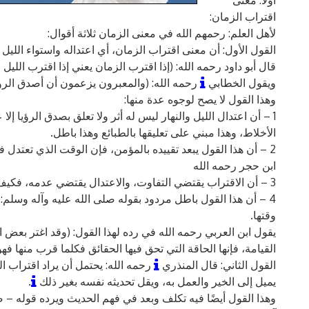
اقتراب الزمان:
لأهل العلم: رحمهم الله في معنى الزمان ثلاثة أقوال:
القول الأول: أن معنى اقتراب الزمان، أي اعتداله واستواء الليل
قال أبو داود رحمه الله: (إذا اقترب الزمان يعني إذا اقترب الليل 
ويقول الخطابي
رحمه الله: (والمعبرون يزعمون أن أصدق الرؤي
وهذا القول لا يصح لوجوه عدة منها:
1 – أن اعتدال الليل والنهار ليس له أثر ولا تعلق بصدق الرؤيا إل
الأخلاط، وهذا مبني على تعليقها بالطبائع وهذا باطل.
2 – أن هذا القول يبعد تقييده بالمؤمن، فإن الوقت الذي تعتدل
ابن حجر رحمه الله
3 – أن الاقتراب يقتضي التفاوت، والاعتدال يقتضي عدمه، فكيف يفسر الأول بالثاني، قاله القسطلاني رحمه الله
4 – أن هذا القول باطل مردود بقوله صلى الله عليه وآله وسل
وقتها.
يقول ابن العربي رحمه الله في رده لهذا القول: (وقد اغتر بعض ال
القيامة، فإنها الحاقة التي تحق فيها الحقائق فكلما قرب منها فه
القول الثاني: قال المنذري
رحمه الله: يحتمل أن يراد اقتراب ا
يميل إلى الخير والعمل به، ويقل تحديثه نفسه بغير ذلك
.
وهذا القول أيضًا فيه تكلف وبعد في فهم الحديث ويرده قوله –