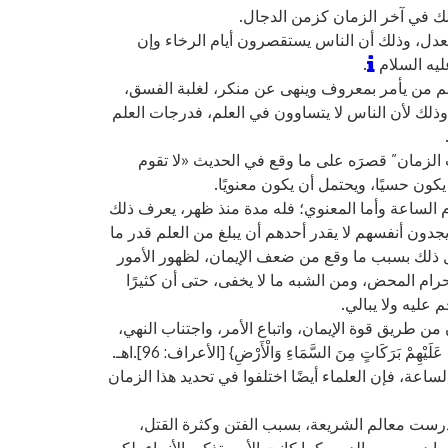
 العدل، وذلك أن الناس يستقصرون أيام الرخاء وإن
يه السلام
.
منهم من يأمر بمعروف وينهى عن منكر، لغلبة الفسق،
ذلك لأن الناس لا يتساوون في العلم، فدرجات العلم
ب الزمان” قصرَه على ما وقع في الحديث «لا تقوم
ون حسيًا، ويحتمل أن يكون معنويًا.
م الساعة وأما المعنوي؛ فله مدة منذ ظهر، يعرف ذلك
جدون أنفسهم لا يقدر أحدهم أن يبلغ من العلم قدر ما
عل ذلك بسبب ما وقع من ضعف الإيمان، لظهور الأمور
رام المحض، ومن الشبه ما لا يخفى، حتى أن كثيرًا
ليه ولا يبالي.
من طريق قوة الإيمان، واتباع الأمر، واجتناب النهي،
يْهِمْ بَرَكَاتٍ مِنَ السَّمَاءِ وَالْأَرْضِ} [الأعراف: 96].اهـ.
اعة، فإن العلماء أيضًا اختلفوا في تحديد هذا الزمان
ودرست معالم الشريعة، بسبب الفتن وكثرة القتل،
درس من الدين، كما كانت الأمم تذكر بالأنبياء، لكن