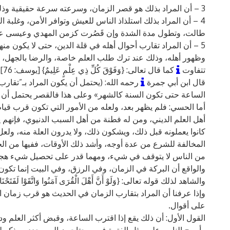
3 – أن المراد بذلك هو قصر الزمان، وسرعته سرعة حقيقية وذلك في آخر الزمان كزمن الدجال.
4 – أن المراد بذلك استلذاذ الناس للعيش وتوافر الأمن، وغلبة
طالت، وتطول مدة الشدة وإن قَصُرت كزمن المهدي وعيسى عل
5 – أن المراد تقارب أحوال أهله في قلة الدين، حتى لا يكون 
وظهور أهله، وذلك عند ترك طلب العلم خاصة، والرضا بالجهل، و
تتفاوت
كما قال تعالى: {وَفَوْقَ كُلِّ ذِي عِلْمٍ عَلِيمٌ} [يوسف: 76].
قال ابن أبي جمرة
رحمه الله: (يحتمل أن يكون المراد بـ”تقار
الساعة حتى تكون السنة كالشهر» وعلى هذا فالقصر يحتمل أن يك
أما الحسي: فلم يظهر بعد، ولعله من الأمور التي تكون قرب قيا
أهل العلم الديني، ومن له فطنة من أهل السبب الدنيوي، فإنهم ي
كانوا يعملونه قبل ذلك، ويشكون ذلك، ولا يدرون العلة منه، ول
المخالفة للشرع من عدة أوجه، وأشد ذلك الأوقات، ففيها من الح
من الناس لا يتوقف في شيء، ومهما قدر على تحصيل شيء هجم ع
والواقع أن البركة في الزمان، وفي الرزق، وفي البيت إنما تكون 
والشاهد لذلك قوله تعالى: {وَلَوْ أَنَّ أَهْلَ الْقُرَى آمَنُوا وَاتَّقَوْا لَفَتَحْنَا عَلَ
وإذا عرفنا أن المراد بتقارب الزمان في الحديث هو قرب زمان الس
على أقوال.
القول الأول: أن ذلك يقع إذا اقترب الساعة، وقبض أكثر العلم 
وأصبح الناس على مثل الفترة فهم محتاجون إلى مجدد ومذكر لما 