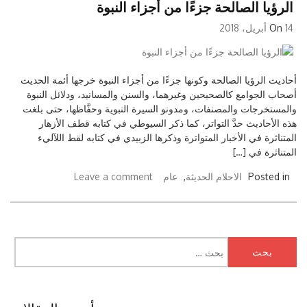
الرؤيا الصالحة جزءًا من أجزاء النبوة
14 أبريل، 2018
On
أحاديث الرؤيا الصالحة وكونها جزءًا من أجزاء النبوة خرجها أئمة الحديث
أصحاب الجوامع كالصحيحين وغيرهما، والسنن والمسانيد، ودلائل النبوة
والمستخرجات والمصنفات، ومدونو السيرة النبوية وحفَّاظها، حتى بلغت
هذه الأحاديث حدَّ التواتر، كما ذكر السيوطي في كتابه قطف الأزهار
المتناثرة في الأخبار المتواترة وذكرها الزبيدي في كتابه لقط اللآليء
المتناثرة في […]
Posted in
الاحلام الحديثة
,
عام
Leave a comment
البحث
عن: