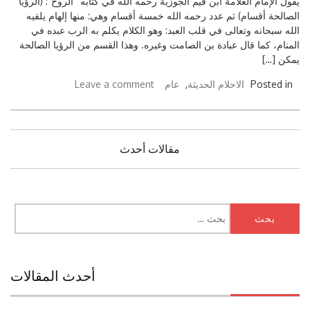
يقول الإمام العلامة ابن قيم الجوزية رحمه الله في كتابه “الروح”: (الرؤيا
الصالحة أقسام) ثم عدد رحمه الله خمسة أقسام وهي: منها إلهام يلقيه
الله سبحانه وتعالى في قلب العبد: وهو الكلام يكلم به الرب عبده في
المنام، كما قال عبادة بن الصامت وغيره. وهذا القسم من الرؤيا الصالحة
يمكن […]
Posted in
الاحلام الحديثة
,
عام
Leave a comment
تصفّح
مقالات أحدث
المقالات
البحث
عن:
أحدث المقالات