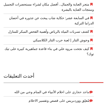
متجر العناية والجمال.. أفضل مكان لشراء مستحضرات التجميل
ومنتجات العناية بالبشرة
في السابعة عشر: حكاية شاب يبحث عن جذوره في أحضان
الدراما التركية
كشف تسربات المياه بالرياض وأهمية الفحص المبكر للمنازل
وحوش التتار | لعبة حرب التتار الكلاسيكي
كيف نجحت مروه علي في بناء قاعدة جماهيرية كبيرة على تيك
توك؟
أحدث التعليقات
ماجد حجازي
على
احلام الأنبياء في المنام وحي من الله
مُعلِق ووردبريس
على
قصص وتفسير الاحلام