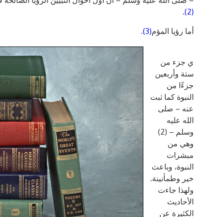
– صلى الله عليه وسلم – أن أول أحوال النبيين الرؤيا الصالحة ف
.
(2)
أما رؤيا المؤم
(3)
.
ي جزء من
ستة وأربعين
جزءًا من
النبوة كما ثبت
عنه – صلى
الله عليه
وسلم – (2)
وهي من
مبشرات
النبوة، وباعث
خير وطمأنينة.
ولهذا جاءت
الأحاديث
الكثيرة عن