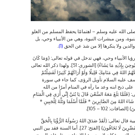
صلى الله عليه وسلم – اهتمامًا يحفظ المسلم من الغلو
لنبوة، ومن مبشرات النبوة، وهي من الأنبياء وحي، بل
والدين ولا ينكرها إلا من شذ عن الحق
(1)
.
الأنبياء وحي، فهي تدخل في قوله تعالى: {وَمَا كَانَ
لِبَشَرٍ أَنْ يُكَلِّمَهُ اللهُ إِلَّا وَحْيًا أَوْ مِنْ وَرَاءِ حِجَابٍ أَوْ يُرْسِلَ رَسُولًا فَيُوحِيَ بِإِذْنِهِ مَا يَشَاءُ} [الشورى: 51]. ولهذا ذكر الله تعالى
ي مَنَامِكَ قَلِيلًا وَلَوْ أَرَاكَهُمْ كَثِيرًا لَفَشِلْتُمْ
. وجعل سبحانه معجزة نبيه يوسف عليه السلام تأويل الرؤى، كما جاء في سورة
ى ذبح ابنه وعد ما رآه في المنام أمرًا من الله
ا بَلَغَ مَعَهُ السَّعْيَ قَالَ يَا بُنَيَّ إِنِّي أَرَى فِي الْمَنَامِ
شَاءَ اللهُ مِنَ الصَّابِرِينَ * فَلَمَّا أَسْلَمَا وَتَلَّهُ لِلْجَبِينِ *
} [الصافات: 102 – 105].
: {لَقَدْ صَدَقَ اللهُ رَسُولَهُ الرُّؤْيَا بِالْحَقِّ
لَتَدْخُلُنَّ الْمَسْجِدَ الْحَرَامَ إِنْ شَاءَ اللهُ آمِنِينَ مُحَلِّقِينَ رُءُوسَكُمْ وَمُقَصِّرِينَ لَا تَخَافُونَ} [الفتح: 27]. أما السنة فقد بين النبي