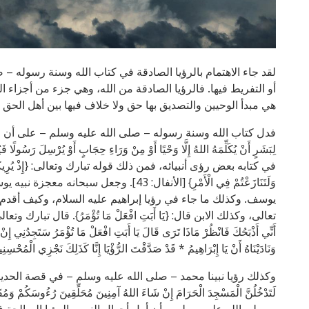
لقد جاء الاهتمام بالرؤيا الصادقة في كتاب الله وسنة رسوله – 
أو التفريط فيها. فالرؤيا الصادقة من الله، وهي جزء من أجزاء ا
هي مبدأ الوحيين والتصديق بها حق ولا خلاف فيها بين أهل الحق 
فدل كتاب الله وسنة رسوله – صلى الله عليه وسلم – على أن رؤيا 
في كتابه بعض رؤى أنبيائه، فمن ذلك قوله تبارك وتعالى: {إِذْ يُرِيكَهُمُ اللهُ فِ
وَلَتَنَازَعْتُمْ فِي الْأَمْرِ} [الأنفال: 43]
يوسف. وكذلك ما جاء في رؤيا إبراهيم عليه السلام، وكيف أقدم عل
تعالى، وكذلك الابن قال: {يَا أَبَتِ افْعَلْ مَا تُؤْمَرُ}. قال تبارك وتعالى: {فَلَمَّ
أَنِّي أَذْبَحُكَ فَانْظُرْ مَاذَا تَرَى قَالَ يَا أَبَتِ افْعَلْ مَا تُؤْمَرُ سَتَجِدُنِي إِنْ 
وَنَادَيْنَاهُ أَنْ يَا إِبْرَاهِيمُ * قَدْ صَدَّقْتَ الرُّؤْيَا إِنَّا كَذَلِكَ نَجْزِي الْمُحْسِنِينَ
وكذلك رؤيا نبينا محمد – صلى الله عليه وسلم – في قصة الحديبية قال تعالى