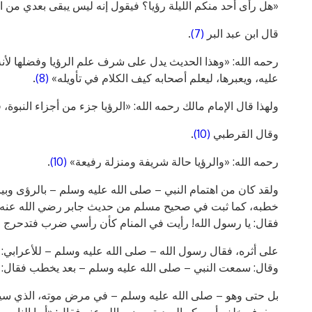
«هل رأى أحد منكم الليلة رؤيا؟ فيقول إنه ليس يبقى بعدي من الن
قال ابن عبد البر
(7)
.
رحمه الله: «وهذا الحديث يدل على شرف علم الرؤيا وفضلها لأن
عليه، ويعبرها، ليعلم أصحابه كيف الكلام في تأويله»
(8)
.
ولهذا قال الإمام مالك رحمه الله: «الرؤيا جزء من أجزاء النبوة، ف
وقال القرطبي
(10)
.
رحمه الله: «والرؤيا حالة شريفة ومنزلة رفيعة»
(10)
.
ولقد كان من اهتمام النبي – صلى الله عليه وسلم – بالرؤى وبيان
خطبه، كما ثبت في صحيح مسلم من حديث جابر رضي الله عنه، قا
فقال: يا رسول الله! رأيت في المنام كأن رأسي ضرب فتدحرج
على أثره، فقال رسول الله – صلى الله عليه وسلم – للأعرابي:
وقال: سمعت النبي – صلى الله عليه وسلم – بعد يخطب فقال: 
بل حتى وهو – صلى الله عليه وسلم – في مرض موته، الذي سيو