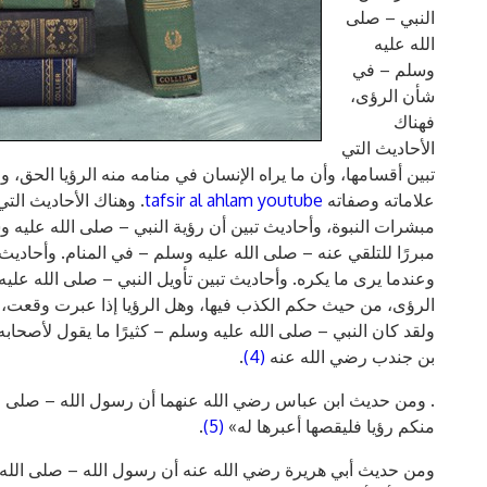
النبي – صلى
الله عليه
وسلم – في
شأن الرؤى،
فهناك
الأحاديث التي
تبين أقسامها، وأن ما يراه الإنسان في منامه منه الرؤيا الحق،
علاماته وصفاته
tafsir al ahlam youtube
. وهناك الأحاديث التي
مبشرات النبوة، وأحاديث تبين أن رؤية النبي – صلى الله عليه 
مبررًا للتلقي عنه – صلى الله عليه وسلم – في المنام. وأحاديث 
وعندما يرى ما يكره. وأحاديث تبين تأويل النبي – صلى الله عليه
الرؤى، من حيث حكم الكذب فيها، وهل الرؤيا إذا عبرت وقعت، وم
ولقد كان النبي – صلى الله عليه وسلم – كثيرًا ما يقول لأصح
بن جندب رضي الله عنه
(4)
.
. ومن حديث ابن عباس رضي الله عنهما أن رسول الله – صلى ال
منكم رؤيا فليقصها أعبرها له»
(5)
.
ومن حديث أبي هريرة رضي الله عنه أن رسول الله – صلى الله 