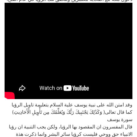
وقد امتن الله على نبية يوسف علية السلام بتعليمة تاويل الرؤيا
كما قال تعالى( وَكَذَٰلِكَ يَجْتَبِيكَ رَبُّكَ وَيُعَلِّمُكَ مِن تَأْوِيلِ الْأَحَادِيثِ)
سورة يوسف
قال المفسرون ان المقصود بها الرؤيا، ولكن يجب التنبية ان رؤيا
الانبياء حق ووحي فليست كرؤيا سائر البشر وانما ذكرت هذة