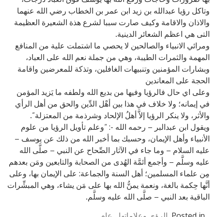
وتاكل رؤيا عبدالله بن زيد ابن عمر بن الخطاب رضي الله عنهما
والاذان والاقامة وكيف صارت سببا لشرع هذة الشعيرة العظيمة
التى هي اعظم الشعائر الدينية.
ومرائي الانبياء والصالحين لا يحصي ما اشتملت علية من المنافع
المهمة والثمرات الطيبة، وهي من جملة نعم الله على العباد،
وبشارات المؤمنين وتنبيهات الغافلين، وتذكة للمعرضين واقامة
الحجة على المعاندين
وعلى اي حال فالرؤيا وفيها من بديع الله ولطفه ما يَزيد المؤمن
في إيمانه؛ ولا خلاف في هذا بين أهْل الدِّين والحق من أهل الرأي
والأثر، ولا ينكر الرؤيا إلاَّ أهلُ الإلحاد وشرذمة من المعتزلة”.
ويقول ابن عبدالبر – رحمه الله -: “وعلم تأويل الرؤيا من علوم
الأنبياء وأهل الإيمان، وحسبك بما أخبر الله من ذلك عن يوسف –
عليه السلام – وما جاء في الآثار الصِّحاح عن النبي – صلَّى الله
عليه وسلَّم – وأجمع أئمَّة الهُدى من الصحابة والتابعين ومَن بعدهم
مِن علماء المسلمين؛ أهل السنة والجماعة: على الإيمان بها، وعلى
أنَّها حِكمة بالغة، ونعمة يمنُّ الله بها على مَن يشاء، وهي المبشِّرات
الباقية بعد النبي – صلَّى الله عليه وسلَّم.
Posted in
الرؤى وعلاماتها
,
عام