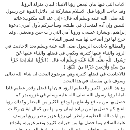
الايات التى فيها بيان لبعض رؤيا الانبياء لبيان منزلة الرؤيا.
وقد جاءت الرؤيا قبل الاسلام مشاركة في دلائل النبوة عن رسول
الله صلى الله عليه وسلم أنه قال: «إني عند الله مكتوب: خاتم
النبيين وإن آدم لمنجدل في طينته، وسأخبركم بأول أمري: دعوة
إبراهيم، وبشارة عيسى، ورؤيا أمي التي رأت حين وضعتني، وقد
خرج لها نورٌ أضاءت لها منه قصور الشام»
والمطالع لاحاديث الرسول صلى الله علية وسلم يجد الاحاديث في
الرؤيا والثناء عليها كثيرة، ويكفي في فضلها والثناء عليها عَنْ
رَسُول اللَّهِ صَلَّى اللَّهُ عَلَيْهِ وَسَلَّمَ أنه قال : ( الرُّؤْيَا الصَّالِحَةُ جُزْءٌ
مِنْ سِتَّةٍ وَأَرْبَعِينَ جُزْءًا مِنْ النُّبُوَّةِ )
فالاحاديث في فضلها كثيرة وهي موضوع البحث ان شاء الله تعالى
وسوف تاتي مفصلة في هذا البحث
وع هذا القدر الكبير والعظيم للرؤيا فان لها فضل وقدر عظيم فاذا
تاملنا رؤيا رسول الله صلى الله علية وسلم في غزوة بدر كم
حصل بها من منافع وانتفلع بها ودفع الكثير من المضار وكذلك رؤيا
الفتح كم حصل بها من زيادة ايمان وتم بها من كمال ايقان وكانت
من ايات الله العظيمة وانظر الى رؤيا عزيز مصر ورؤيا يوسف
علية السلام وما حصل بها من خيرات كثيرة ونعم غزيرة، واندفع
بها ضرورات وحاجات ورفع الله بها يوسف فوق العباد درجات،