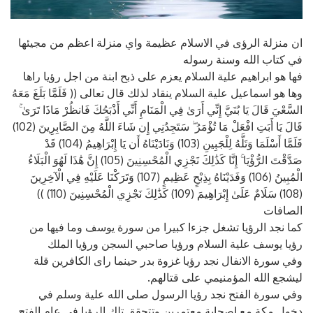
ان منزلة الرؤى في الاسلام عظيمة واي منزلة اعظم من مجيئها
في كتاب الله وسنة رسوله
فها هو ابراهيم علية السلام يعزم على ذبح ابنة من اجل رؤيا راها
وها هو اسماعيل علية السلام ينقاد لذلك قال تعالى (( فَلَمَّا بَلَغَ مَعَهُ
السَّعْيَ قَالَ يَا بُنَيَّ إِنِّي أَرَىٰ فِي الْمَنَامِ أَنِّي أَذْبَحُكَ فَانظُرْ مَاذَا تَرَىٰ ۚ
قَالَ يَا أَبَتِ افْعَلْ مَا تُؤْمَرُ ۖ سَتَجِدُنِي إِن شَاءَ اللَّهُ مِنَ الصَّابِرِينَ (102)
فَلَمَّا أَسْلَمَا وَتَلَّهُ لِلْجَبِينِ (103) وَنَادَيْنَاهُ أَن يَا إِبْرَاهِيمُ (104) قَدْ
صَدَّقْتَ الرُّؤْيَا ۚ إِنَّا كَذَٰلِكَ نَجْزِي الْمُحْسِنِينَ (105) إِنَّ هَٰذَا لَهُوَ الْبَلَاءُ
الْمُبِينُ (106) وَفَدَيْنَاهُ بِذِبْحٍ عَظِيمٍ (107) وَتَرَكْنَا عَلَيْهِ فِي الْآخِرِينَ
(108) سَلَامٌ عَلَىٰ إِبْرَاهِيمَ (109) كَذَٰلِكَ نَجْزِي الْمُحْسِنِينَ (110) ))
الصافات
كما نجد الرؤيا تشغل جزءا كبيرا من سورة يوسف وما فيها من
رؤيا يوسف علية السلام ورؤيا صاحبي السجن ورؤيا الملك
وفي سورة الانفال نجد رؤيا غزوة بدر حينما راى الكافرين قلة
ليشجع الله المؤمنيمي على قتالهم.
وفي سورة الفتح نجد رؤيا الرسول صلى الله علية وسلم في
دخول مكة مع اصحابة معتمرين وتتحقق تلك الرؤيا في عام الفتح.