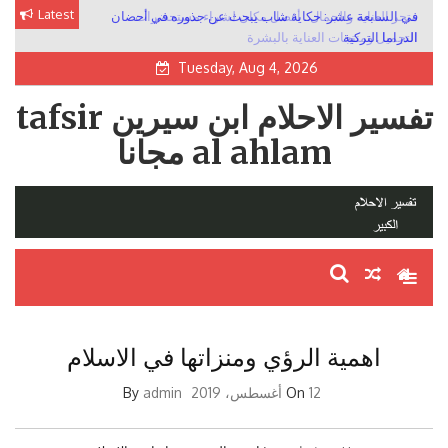
Skip
Latest
متجر العناية والجمال.. أفضل مكان لشراء مستحضرات
في السابعة عشر: حكاية شاب يبحث عن جذوره في أحضان
to
الدراما التركية
التجميل ومنتجات العناية بالبشرة
content
Tuesday, Aug 4, 2026
تفسير الاحلام ابن سيرين tafsir
al ahlam مجانا
اهمية الرؤي ومنزاتها في الاسلام
12 أغسطس، 2019
On
By
admin