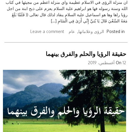
ان منزلة الرؤى في الاسلام عظيمة واي منزلة اعظم من مجيئها في كتاب
الله وسنة رسوله فها هو ابراهيم علية السلام يعزم على ذبح ابنة من اجل
رؤيا راها وها هو اسماعيل علية السلام ينقاد لذلك قال تعالى (( فَلَمَّا بَلَغَ
مَعَهُ السَّعْيَ قَالَ يَا بُنَيَّ إِنِّي أَرَىٰ فِي الْمَنَامِ […]
Posted in
الرؤى وعلاماتها
,
عام
Leave a comment
حقيقة الرؤيا والحلم والفرق بينهما
12 أغسطس، 2019
On