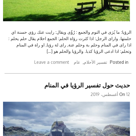
الرؤيا: ما يُرَى في النوم والجمع : رُؤًى ويقال: رايت عنك رؤي حسنة اي
حلمتها. واراى الرجل: اذا كثرت رؤاة الحلم: الجمع احلام يقال حلم يحلم :
اذا راى في المنام وحلم بة وحلم عنة, راى لة رؤيا, او راة في المنام
وتحلم: اذا ادعى الرؤيا كذبا. والرؤيا والحلم هو […]
Posted in
تفسير الأحلام
,
عام
Leave a comment
حديث حول تفسير الرؤيا في المنام
12 أغسطس، 2019
On